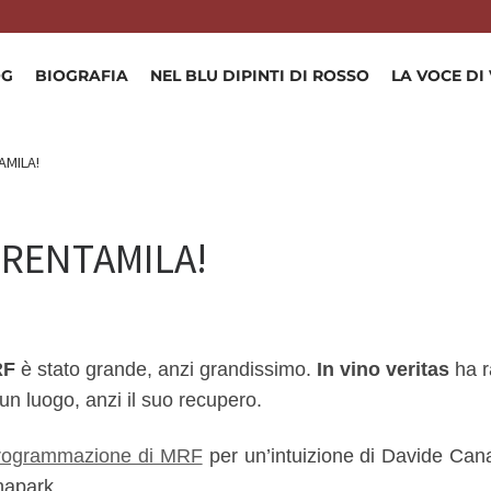
OG
BIOGRAFIA
NEL BLU DIPINTI DI ROSSO
LA VOCE DI
AMILA!
TRENTAMILA!
RF
è stato grande, anzi grandissimo.
In vino veritas
ha 
i un luogo, anzi il suo recupero.
programmazione di MRF
per un’intuizione di Davide Can
unapark.