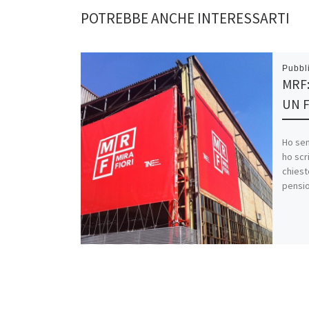
POTREBBE ANCHE INTERESSARTI
Pubbl
MRF:
UN F
Ho sem
ho scr
chiest
pensio