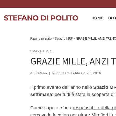
Skip to content
STEFANO DI POLITO
HOME
BL
Pagina iniziale
»
Spazio MRF
»
GRAZIE MILLE, ANZI TRENT
SPAZIO MRF
GRAZIE MILLE, ANZI 
di
Stefano
|
Pubblicato
Febbraio 23, 2016
Il primo evento dell’anno nello
Spazio M
settimana
: per tutti è stata la scoperta d
Come sapete, sono
responsabile della 
cercavo le location per girare Mirafiori L