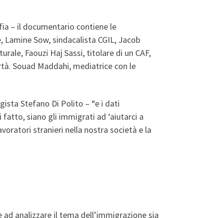
a – il documentario contiene le
ce, Lamine Sow, sindacalista CGIL, Jacob
rale, Faouzi Haj Sassi, titolare di un CAF,
ertà. Souad Maddahi, mediatrice con le
gista Stefano Di Polito – “e i dati
fatto, siano gli immigrati ad ‘aiutarci a
voratori stranieri nella nostra società e la
che ad analizzare il tema dell’immigrazione sia