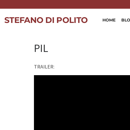
Skip to content
STEFANO DI POLITO
HOME
BL
PIL
TRAILER:
Video
Player