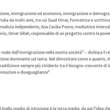
cezione, immigrazione ed economia, immigrazione e demografi
Italia da molti anni, tra cui Suad Omar, formatrice e scrittri
alista indipendente, Ana Cecilia Ponce, mediatrice intercultu
rio, Omar Sillah, responsabile di un progetto contro la pov
 reale dell’immigrazione nella nostra società” – dichiara il re
razione dominante sul tema. Nel dimostrare come e quanto, di 
traddizione sempre più stridente tra il bisogno crescente di la
riminazioni e diseguaglianze”.
il livello medio di istruzione è la terza media: da qui l’idea 