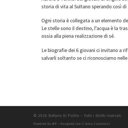
storia di vita al Sultano sperando così di 
Ogni storia è collegata a un elemento d
Le stelle sono il destino, l’acqua è la tra
ossia alla piena realizzazione di sé.
Le biografie dei 6 giovani ci invitano a 
salvarli soltanto se ci riconosciamo nelle 
© 2026
Stefano Di Polito
– Tutti i diritti riservati
Powered by
WP
– Designed con il
tema Customizr