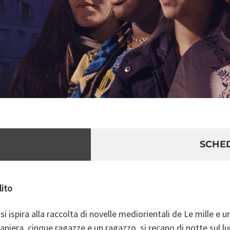
SCHE
lito
ispira alla raccolta di novelle mediorientali de Le mille e 
traniera, cinque ragazze e un ragazzo, si recano di notte sul 