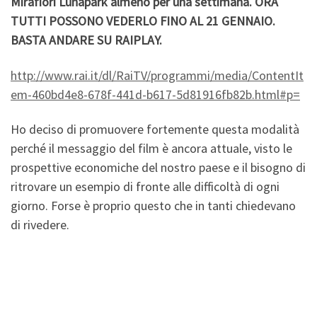
Mirafiori Lunapark almeno per una settimana.
ORA
TUTTI POSSONO VEDERLO FINO AL 21 GENNAIO.
BASTA ANDARE SU RAIPLAY.
http://www.rai.it/dl/RaiTV/programmi/media/ContentIt
em-460bd4e8-678f-441d-b617-5d81916fb82b.html#p=
Ho deciso di promuovere fortemente questa modalità
perché il messaggio del film è ancora attuale, visto le
prospettive economiche del nostro paese e il bisogno di
ritrovare un esempio di fronte alle difficoltà di ogni
giorno. Forse è proprio questo che in tanti chiedevano
di rivedere.