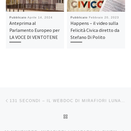
Pubblicato
Aprile 14, 2024
Pubblicato
Febbraio 20, 2023
Anteprima al
Happens – il video sulla
Parlamento Europeo per
Felicità Civica diretto da
LA VOCE DI VENTOTENE
Stefano Di Polito
Navigazione articoli
Articolo precedente
131 SECONDI – IL WEBDOC DI MIRAFIORI LUNAPARK – TRIBUTO 4: LE RUSPE
RITORNA ALLA LISTA DEG
Ar