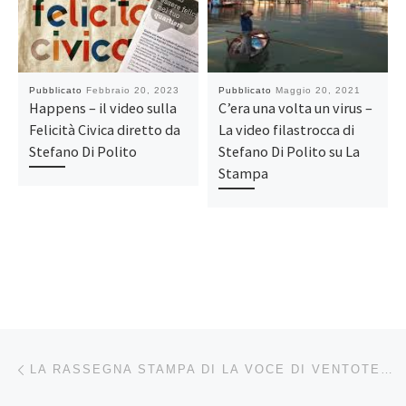
Pubblicato
Febbraio 20, 2023
Pubblicato
Maggio 20, 2021
Happens – il video sulla
C’era una volta un virus –
Felicità Civica diretto da
La video filastrocca di
Stefano Di Polito
Stefano Di Polito su La
Stampa
Navigazione articoli
Articolo precedente
LA RASSEGNA STAMPA DI LA VOCE DI VENTOTENE