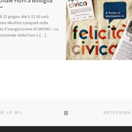
onale Fiom a Bologna
ì 25 giugno alle h 22.00 sarà
tato Mirafiori Lunapark nella
ta d’inaugurazione di UNIONS – La
Nazionale della Fiom a […]
RITORNA ALLA LISTA DEG
LE MILLE PROIEZIONI – INIZIA LA DISTRIBUZIONE DE LE MILLE NOTTI