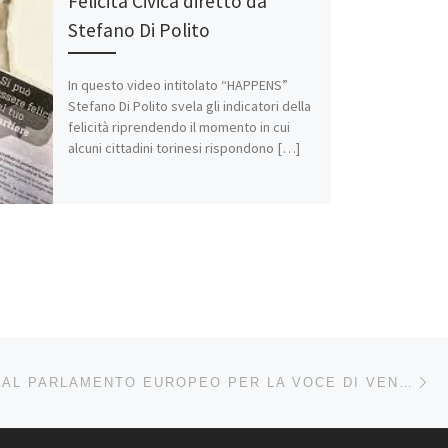
Felicità Civica diretto da
Stefano Di Polito
In questo video intitolato “HAPPENS”
Stefano Di Polito svela gli indicatori della
felicità riprendendo il momento in cui
alcuni cittadini torinesi rispondono […]
Ar
LI ARTICOLI
ANTEPRIMA AL PARLAMENTO EUROPEO PER LA VOCE DI VENTOTENE