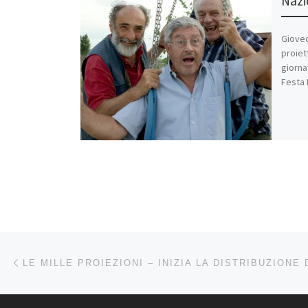
Nazi
Gioved
proiet
giorna
Festa 
Navigazione articoli
Articolo precedente