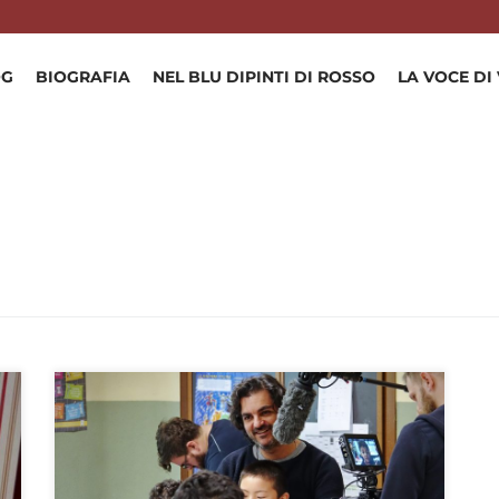
OG
BIOGRAFIA
NEL BLU DIPINTI DI ROSSO
LA VOCE DI
SABATO 9 MARZO ALLE 20.30 al Cinema Massimo a
Torino in concorso al Piemonte Movie Anteprima di
“WAITING” (2019) – durata 70′ Film documentario di
Stefano Di Polito prodotto da Magda Films con Mimmo