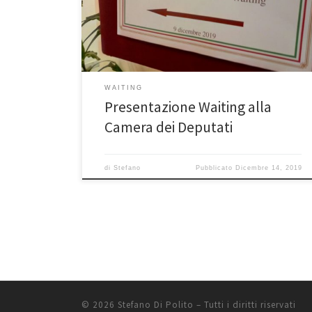
per riaprire il dibattito sui diritti di cittadinanza alla
Camera dei deputati. Fondamentale la presenza e la
testimonianza di numerose associazioni impegnate
per […]
WAITING
Presentazione Waiting alla
Camera dei Deputati
di
Stefano
Pubblicato
Dicembre 14, 2019
© 2026
Stefano Di Polito
– Tutti i diritti riservati