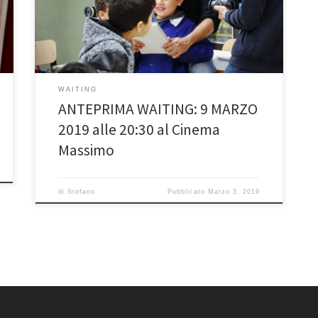
Calopresti Parteciperanno: Stefano Di Polito, regista
del film Sergio Durando, direttore Ufficio Pastorale
Migranti Ayoub Moussaid, […]
WAITING
ANTEPRIMA WAITING: 9 MARZO
2019 alle 20:30 al Cinema
Massimo
di
Stefano
Pubblicato
Marzo 3, 2019