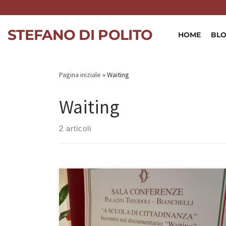
Skip to content
STEFANO DI POLITO
HOME
BL
Pagina iniziale
»
Waiting
Waiting
2 articoli
Grazie alla preziosa collaborazione con Save the
Children, lunedì 9 dicembre è stato presentato
Waiting alla Camera dei Deputati, in un’iniziativa
denominata A SCUOLA DI CITTADINANZA. Un’occasione